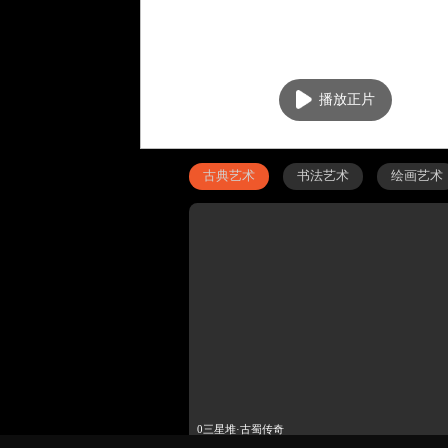
播放正片
古典艺术
书法艺术
绘画艺术
0三星堆·古蜀传奇